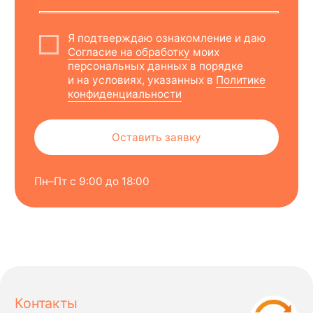
+7 (495) 789-42-31
позвоните
pochta@twistcom.ru
напишите на почту
мессенджер
ООО «МИЛТЕМИ ТГК»
ИНН 5010052230 ОГРН 1165010051293
Навигация
Каталог
Контрактное производство
Карты цветов
Поставщикам
О компании
Контакты
Информация на этом сайте носит исключительно
ознакомительный характер и ни при каких условиях
не является публичной офертой