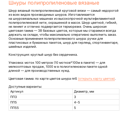
Шнуры полипропиленовые вязаные
Шнур вязаный полипропиленовый круговой вязки — самый недорогой
из всех видов производимых шнуров. Изготавливается
на шнуровязальных машинах из высокопрочной мультифиламентной
полипропиленовой нити, окрашенной в массе. Шнур цветной, гибкий,
не линяет и отлично подвергается терморезке. Очень широкая
цветовая гамма — 38 базовых цветов, которые мы стараемся всегда
держать на складе, чтобы максимально оперативно выполнить заказ.
Основные применения полипропиленового шнура: ручки для
пластиковых и бумажных пакетов, шнур для гирлянд, спортинвентаря,
швейных изделий.
Конструкция: круглый шнур без сердечника.
Упаковка: моток 100 метров (10 мотков*100м в пакете) — для
Сделать заказ
мелкооптовых продаж, 1000 м в полиэтиленовом пакете одной
длиной — для производственных нужд.
Оставьте заявку и наш менеджер свяжется
с вами или позвоните по номеру
Цветовая гамма: по карте цветов шнура пп5
(открыть карту цветов)
.
+7 (495) 789-42-31
Доступные варианты:
Артикул
Диаметр, мм
ПП3
3
ПП5
4−5
ПП55
5
+7